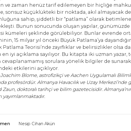
 ve zaman henüz tarif edilemeyen bir hiçliğe mahkum
e, sonsuz küçüklükteki bir noktada, akıl almayacak der
luğuna sahip, şiddetli bir “patlama” olarak betimlen
kleşti. Bunun sonucunda oluşan yapılar, günümüzde gaz
si kümeleri şeklinde görülebiliyor. Bunlar evrende ort
inin, 15 milyar yıl önceki Büyük Patlama’ya dayandığına
 Patlama Teorisi’nde zayıflıklar ve belirsizlikler olsa 
in en iyi açıklama sayılıyor. Bu kitapta iki uzman yazar, 
 cevaplanamamış sorulara yönelik bilgiler de sunarak
ndeki etkilerini açıklıyor.
Joachim Blome, astrofizikçi ve Aachen Uygulamalı Bilimler
nda profesördür. Almanya Havacılık ve Uzay Merkezi’nde g
d Zaun, doktoralı tarihçi ve bilim gazetecisidir. Almanya
arı yayımlanmaktadır.
rmen
Nesip Cihan Akün