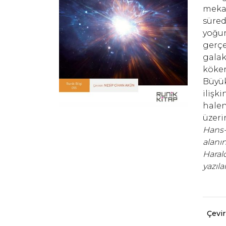
mekan
süred
yoğun
gerçe
galak
köken
Büyük
ilişk
halen
üzeri
Hans-
alanı
Haral
yazıl
Çevi