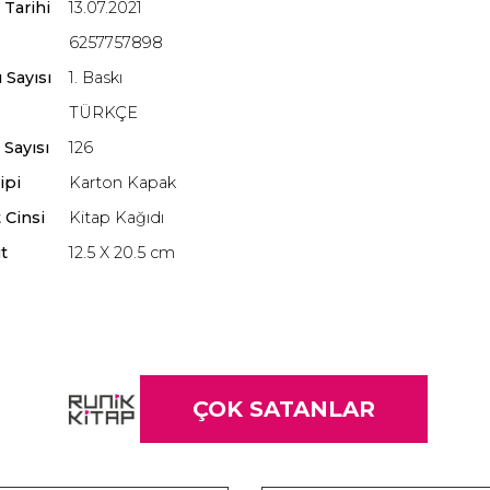
 Tarihi
13.07.2021
6257757898
 Sayısı
1. Baskı
TÜRKÇE
 Sayısı
126
ipi
Karton Kapak
 Cinsi
Kitap Kağıdı
t
12.5 X 20.5 cm
ÇOK SATANLAR