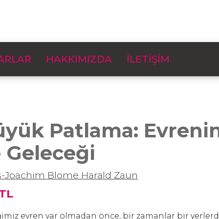
ARLAR
HAKKIMIZDA
İLETİŞİM
yük Patlama: Evrenin
 Geleceği
s-Joachim Blome
Harald Zaun
 TL
ğimiz evren var olmadan önce, bir zamanlar bir yerlerd