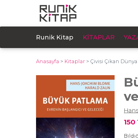
Runik Kitap
KİTAPLAR
YAZ
Anasayfa
>
Kitaplar
>
Çivisi Çıkan Dünya
Bü
ve
Han
150
Bildi