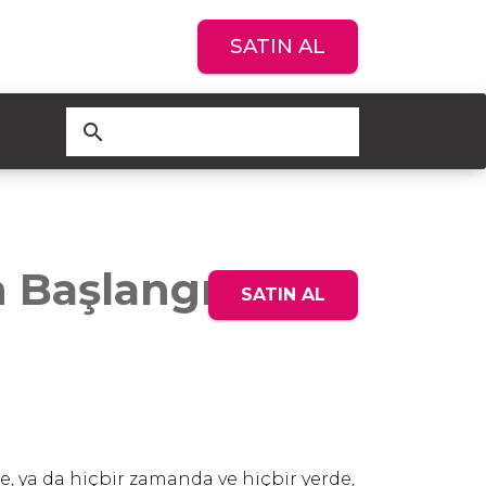
SATIN AL
search
 Başlangıcı
SATIN AL
e, ya da hiçbir zamanda ve hiçbir yerde,