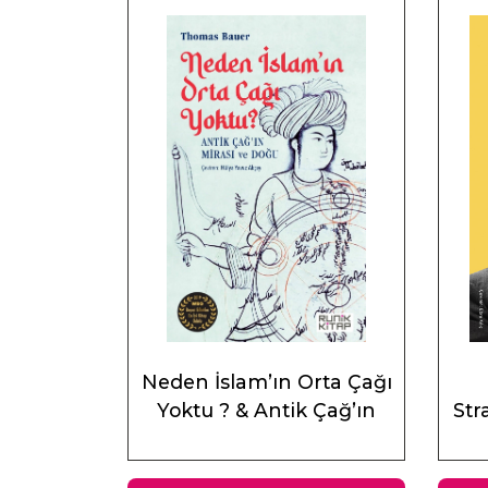
Neden İslam’ın Orta Çağı
Yoktu ? & Antik Çağ’ın
Stra
Mirası ve Doğu