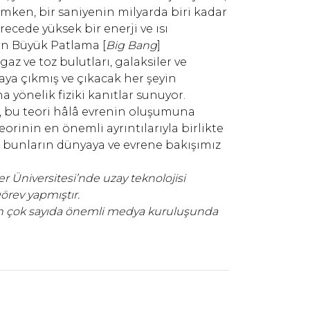
ken, bir saniyenin milyarda biri kadar
ecede yüksek bir enerji ve ısı
en Büyük Patlama [
Big Bang
]
 ve toz bulutları, galaksiler ve
aya çıkmış ve çıkacak her şeyin
 yönelik fiziki kanıtlar sunuyor.
da, bu teori hâlâ evrenin oluşumuna
teorinin en önemli ayrıntılarıyla birlikte
 bunların dünyaya ve evrene bakışımız
 Üniversitesi’nde uzay teknolojisi
örev yapmıştır.
’nın çok sayıda önemli medya kuruluşunda