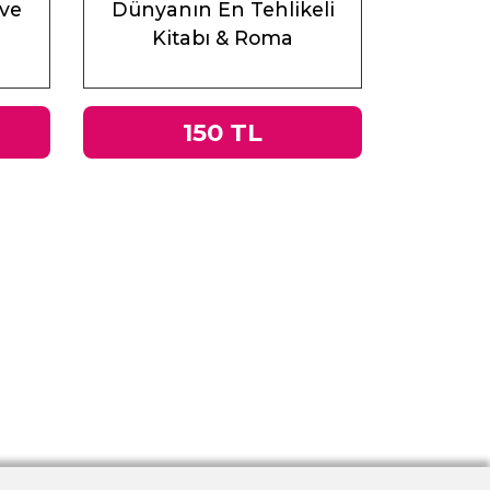
 ve
Dünyanın En Tehlikeli
Kitabı & Roma
İmparatorluğu’ndan Nazi
Almanyası’na Tacitus’un
Germania’sı
150 TL