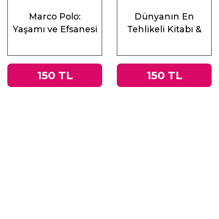
Marco Polo:
Dünyanın En
Yaşamı ve Efsanesi
Tehlikeli Kitabı &
Roma
İmparatorluğu’ndan
Nazi Almanyası’na
150 TL
150 TL
Tacitus’un
Germania’sı