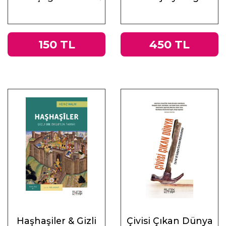
Antik Çağ’ın Mirası
Altı Ders
ve Doğu
150 TL
450 TL
Haşhaşiler & Gizli
Çivisi Çıkan Dünya