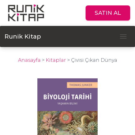
SATIN AL
Runik Kitap
Tog
Anasayfa
>
Kitaplar
>
Çivisi Çıkan Dünya