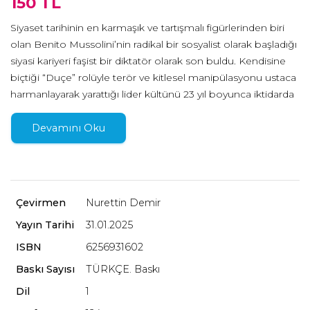
150 TL
Siyaset tarihinin en karmaşık ve tartışmalı figürlerinden biri
olan Benito Mussolini’nin radikal bir sosyalist olarak başladığı
siyasi kariyeri faşist bir diktatör olarak son buldu. Kendisine
biçtiği “Duçe” rolüyle terör ve kitlesel manipülasyonu ustaca
harmanlayarak yarattığı lider kültünü 23 yıl boyunca iktidarda
kalmak için kullandı. Adolf Hitler’le kurduğu vahşi ortaklıkta
sadece kendi ulusunu değil, en yakınlarını bile felakete
Devamını Oku
sürüklemekten çekinmedi. İtalyan ulusunu “savaşçı bir
millete” dönüştürüp kendi liderliğini sağlamlaştırmak
arzusuyla attığı adımlar binlerce insanın ölümüne yol açtı.
Yarattığı utanç ve yıkım İtalyanların belleğinde baş edilmesi
Çevirmen
Nurettin Demir
zor bir miras bıraktı.
Yayın Tarihi
31.01.2025
ISBN
6256931602
19. ve 20. yüzyıl Avrupa tarihi konusunda önemli
Baskı Sayısı
TÜRKÇE. Baskı
uzmanlardan biri olan ve faşizm kavramı üzerine yaptığı
Dil
1
çalışmalarla tanınan Wolfgang Schieder, bu kitabında