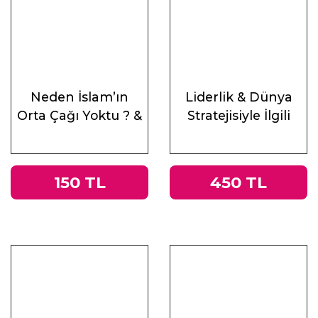
Neden İslam’ın
Liderlik & Dünya
Orta Çağı Yoktu ? &
Stratejisiyle İlgili
Antik Çağ’ın Mirası
Altı Ders
ve Doğu
150 TL
450 TL