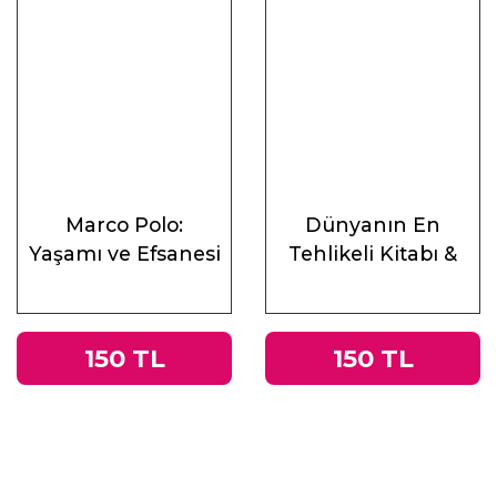
Marco Polo:
Dünyanın En
Yaşamı ve Efsanesi
Tehlikeli Kitabı &
Roma
İmparatorluğu’ndan
Nazi Almanyası’na
150 TL
150 TL
Tacitus’un
Germania’sı