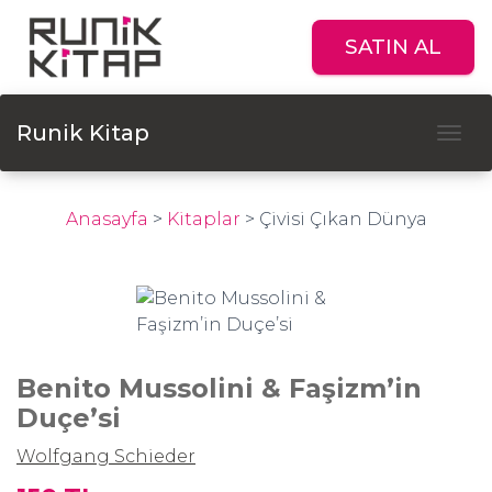
SATIN AL
Runik Kitap
Tog
Anasayfa
>
Kitaplar
>
Çivisi Çıkan Dünya
Benito Mussolini & Faşizm’in
Duçe’si
Wolfgang Schieder