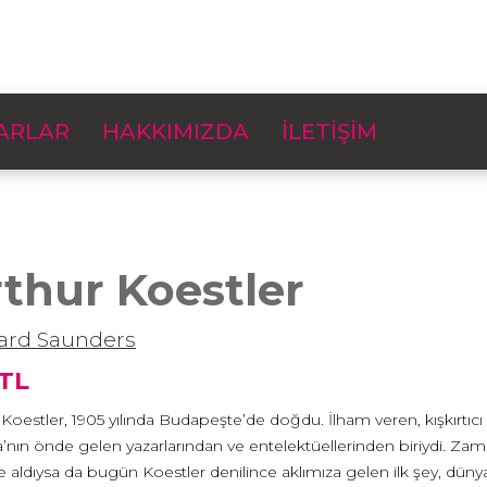
ARLAR
HAKKIMIZDA
İLETİŞİM
thur Koestler
rd Saunders
 TL
 Koestler, 1905 yılında Budapeşte’de doğdu. İlham veren, kışkırtıc
’nın önde gelen yazarlarından ve entelektüellerinden biriydi. Zam
 aldıysa da bugün Koestler denilince aklımıza gelen ilk şey, dün