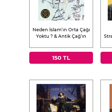
Neden İslam’ın Orta Çağı
Yoktu ? & Antik Çağ’ın
Stra
Mirası ve Doğu
150 TL