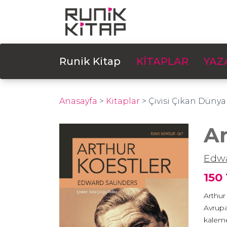
Runik Kitap
KİTAPLAR
YAZ
Anasayfa
>
Kitaplar
>
Çivisi Çıkan Dünya
Ar
Edwa
150
Arthur
Avrupa
kaleme