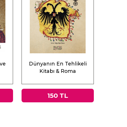
 ve
Dünyanın En Tehlikeli
Kitabı & Roma
İmparatorluğu’ndan Nazi
Almanyası’na Tacitus’un
Germania’sı
150 TL