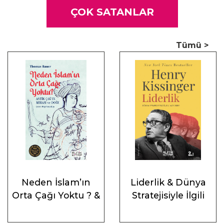
ÇOK SATANLAR
“Tarihçi David A. Shafer, zengin anlatımıyla sosyal ve
psikolojik bağlamda da güncelliğini koruyan bir biyografi
Tümü >
ortaya çıkarmış.”
Times Literary Supplement
Neden İslam’ın
Liderlik & Dünya
Orta Çağı Yoktu ? &
Stratejisiyle İlgili
Antik Çağ’ın Mirası
Altı Ders
ve Doğu