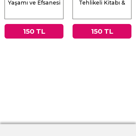
Yaşamı ve Efsanesi
Tehlikeli Kitabı &
Roma
İmparatorluğu’ndan
Nazi Almanyası’na
150 TL
150 TL
Tacitus’un
Germania’sı