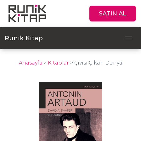
SATIN AL
Runik Kitap
Tog
Anasayfa
>
Kitaplar
>
Çivisi Çıkan Dünya