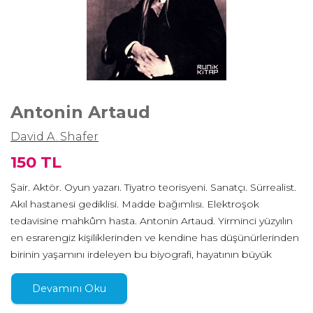
Antonin Artaud
David A. Shafer
150 TL
Şair. Aktör. Oyun yazarı. Tiyatro teorisyeni. Sanatçı. Sürrealist.
Akıl hastanesi gediklisi. Madde bağımlısı. Elektroşok
tedavisine mahkûm hasta. Antonin Artaud. Yirminci yüzyılın
en esrarengiz kişiliklerinden ve kendine has düşünürlerinden
birinin yaşamını irdeleyen bu biyografi, hayatının büyük
kısmını soyutlanmış bir hâlde geçirmiş ama döneminin en
etkili kültürel figürleriyle yakın ilişki içinde kalmayı başarmış
Devamını Oku
Artaud’nun, onların da yardımıyla Fransız sanat dünyasında