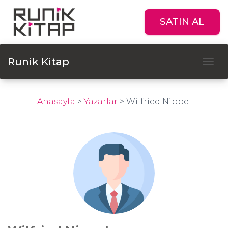
SATIN AL
Runik Kitap
Tog
Anasayfa
>
Yazarlar
>
Wilfried Nippel