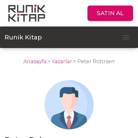
SATIN AL
Runik Kitap
Tog
Anasayfa
>
Yazarlar
>
Peter Rohrsen