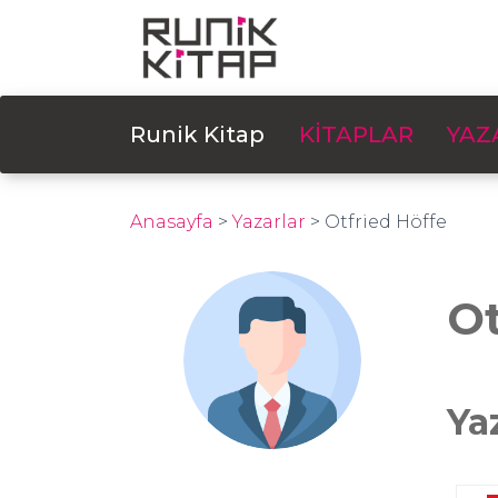
Runik Kitap
KİTAPLAR
YAZ
Anasayfa
>
Yazarlar
>
Otfried Höffe
Ot
Ya