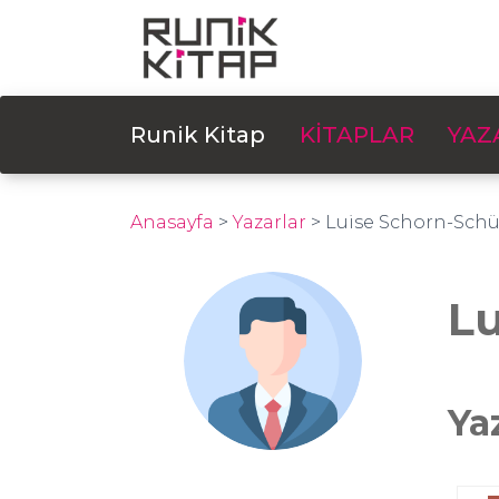
Runik Kitap
KİTAPLAR
YAZ
Anasayfa
>
Yazarlar
>
Luise Schorn-Schü
Lu
Ya