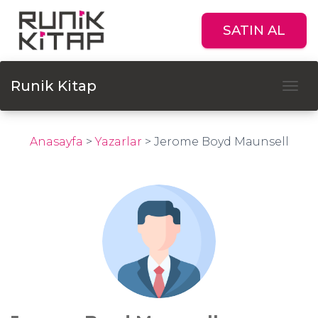
SATIN AL
Runik Kitap
Tog
Anasayfa
>
Yazarlar
>
Jerome Boyd Maunsell