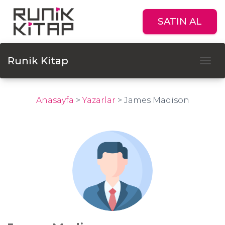
SATIN AL
Runik Kitap
Tog
Anasayfa
>
Yazarlar
>
James Madison