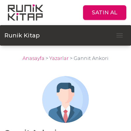
SATIN AL
Runik Kitap
Tog
Anasayfa
>
Yazarlar
>
Gannit Ankori