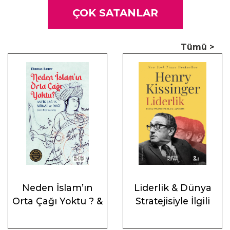
ÇOK SATANLAR
“Coşkulu, titiz ve muhakemesi sağlam bir çalışma. İktisat ve
siyaset konusunda 20. yüzyılın en büyük zihinlerinden
Tümü >
Luxemburg’un yaşamına ve çalışmalarına hakkını veren bir
biyografiye nihayet kavuştuk.”
 Kate Evans, Kızıl Rosa: Rosa Luxemburg’un Resimli
Yaşamöyküsü’nün yazarı
Neden İslam’ın
Liderlik & Dünya
Orta Çağı Yoktu ? &
Stratejisiyle İlgili
Antik Çağ’ın Mirası
Altı Ders
ve Doğu