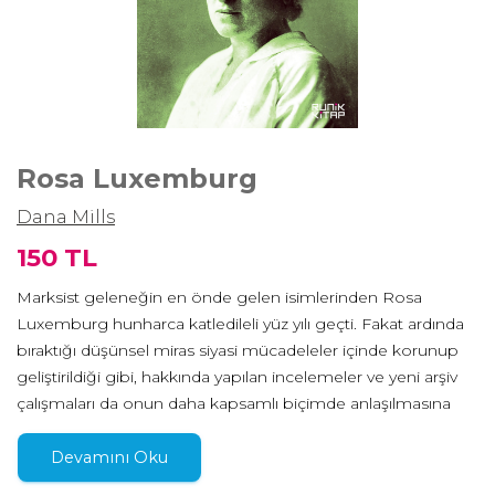
Rosa Luxemburg
Dana Mills
150 TL
Marksist geleneğin en önde gelen isimlerinden Rosa
Luxemburg hunharca katledileli yüz yılı geçti. Fakat ardında
bıraktığı düşünsel miras siyasi mücadeleler içinde korunup
geliştirildiği gibi, hakkında yapılan incelemeler ve yeni arşiv
çalışmaları da onun daha kapsamlı biçimde anlaşılmasına
katkıda bulunmaya devam ediyor. Dana Mills işte bu
biyografi çalışmasında, Luxemburg’un hayatını ve
Devamını Oku
çalışmalarını giderek artan yeni akademik araştırmaların