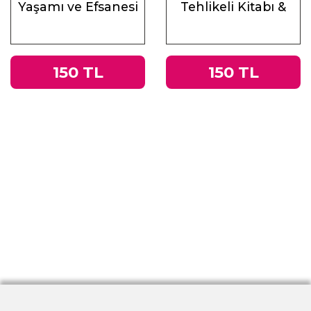
Yaşamı ve Efsanesi
Tehlikeli Kitabı &
Roma
İmparatorluğu’ndan
Nazi Almanyası’na
150 TL
150 TL
Tacitus’un
Germania’sı