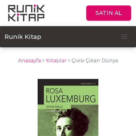
SATIN AL
Runik Kitap
Tog
Anasayfa
>
Kitaplar
>
Çivisi Çıkan Dünya