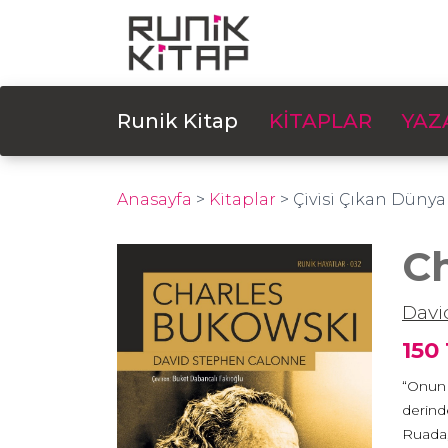
Runik Kitap
KİTAPLAR
YAZ
Anasayfa
>
Kitaplar
>
Çivisi Çıkan Dünya
C
Davi
150
“Onun 
derind
Ruada,