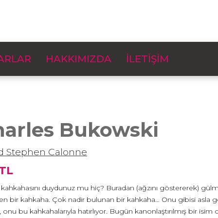
ARLAR
HAKKIMIZDA
İLETİŞİM
harles Bukowski
d Stephen Calonne
 TL
kahkahasını duydunuz mu hiç? Buradan (ağzını göstererek) gülmezd
en bir kahkaha. Çok nadir bulunan bir kahkaha… Onu gibisi asla
 onu bu kahkahalarıyla hatırlıyor. Bugün kanonlaştırılmış bir isim