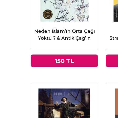
Neden İslam’ın Orta Çağı
Yoktu ? & Antik Çağ’ın
Stra
Mirası ve Doğu
150 TL