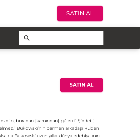
SATIN AL
search
SATIN AL
i o, buradan [karnından] gülerdi. Şiddetli,
 gelmez.” Bukowski’nin barmen arkadaşı Ruben
 olsa da Bukowski uzun yıllar dünya edebiyatının