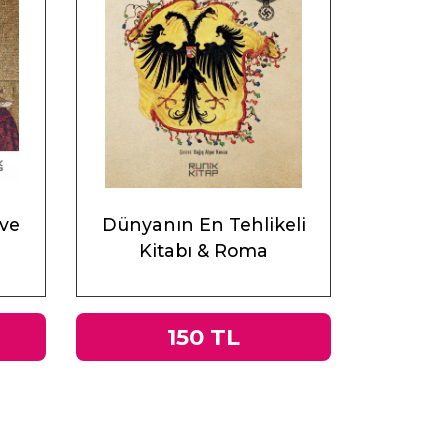
 ve
Dünyanın En Tehlikeli
Kitabı & Roma
İmparatorluğu’ndan Nazi
Almanyası’na Tacitus’un
Germania’sı
150 TL