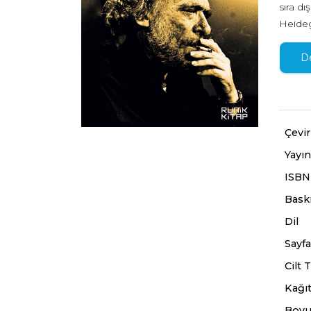
sıra d
Heideg
Bukows
dünyad
D
Oxford
Bukows
kaleme 
anlamı
Çevi
Moruğu
Yayın
varınc
daha i
ISBN
Baskı
Dil
Sayfa
Cilt T
Kağıt
Boyu