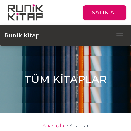
SATIN AL
Runik Kitap
Tog
TÜM KİTAPLAR
Anasayfa
>
Kitaplar