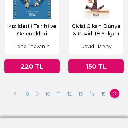
Kızılderili Tarihi ve
Çivisi Çıkan Dünya
Gelenekleri
& Covid-19 Salgını
Üzerine
Rene Thevenin
David Harvey
Muhasebeler
220 TL
150 TL
keyboard_arrow_left
16
8
9
10
11
12
13
14
15