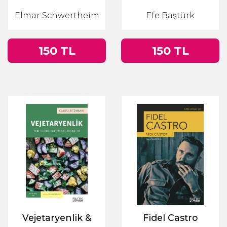
Hititlerden
Okuması
Elmar Schwertheim
Efe Baştürk
Constantinus’a
150 TL
150 TL
Vejetaryenlik &
Fidel Castro