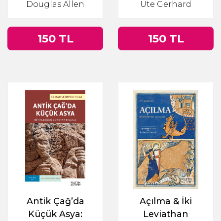
Douglas Allen
Ute Gerhard
Bir Hikaye
150 TL
150 TL
Antik Çağ’da
Açılma & İki
Küçük Asya:
Leviathan