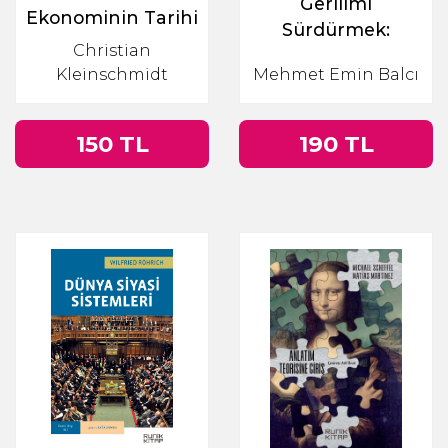
Gerilimi
Ekonominin Tarihi
Sürdürmek:
& 1500-1850
Christian
Sosyolojik İkilemler
Arasında Dünya
Kleinschmidt
Mehmet Emin Balcı
Üzerine Bir
Ekonomisi
Soykütüğü
Denemesi
150 TL
190 TL