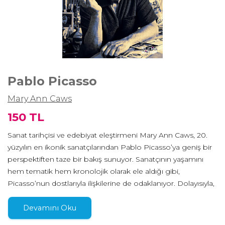
Pablo Picasso
Mary Ann Caws
150 TL
Sanat tarihçisi ve edebiyat eleştirmeni Mary Ann Caws, 20.
yüzyılın en ikonik sanatçılarından Pablo Picasso’ya geniş bir
perspektiften taze bir bakış sunuyor. Sanatçının yaşamını
hem tematik hem kronolojik olarak ele aldığı gibi,
Picasso’nun dostlarıyla ilişkilerine de odaklanıyor. Dolayısıyla,
Caws’un anlatımında belirli yerler ve karakterler sanatçının
dopdolu yaşamının çeşitli dönemlerinde öne çıkıyor:
Devamını Oku
Barcelona, Paris, Provence; Gertrude Stein, Max Jacob,