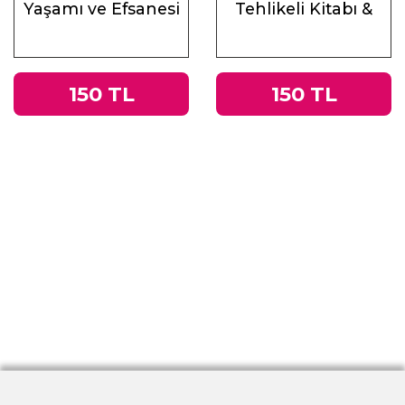
Yaşamı ve Efsanesi
Tehlikeli Kitabı &
Roma
İmparatorluğu’ndan
Nazi Almanyası’na
150 TL
150 TL
Tacitus’un
Germania’sı