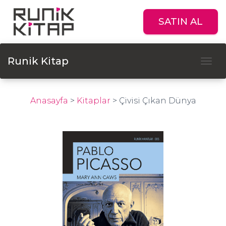
SATIN AL
Runik Kitap
Tog
Anasayfa
>
Kitaplar
>
Çivisi Çıkan Dünya