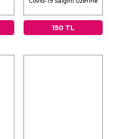
Covid-19 Salgını Üzerine
Muhasebeler
150 TL