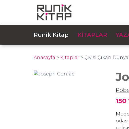
Runik Kitap
KİTAPLAR
YAZ
Anasayfa
>
Kitaplar
>
Çivisi Çıkan Dünya
J
Rob
150
Moder
odası
çalış