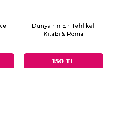
 ve
Dünyanın En Tehlikeli
Kitabı & Roma
İmparatorluğu’ndan Nazi
Almanyası’na Tacitus’un
Germania’sı
150 TL