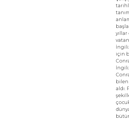
tarih
tanım
anlam
başla
yılla
vatan
İngil
için 
Conra
İngil
Conra
bilen
aldı.
şekil
çocuk
dünya
bütün