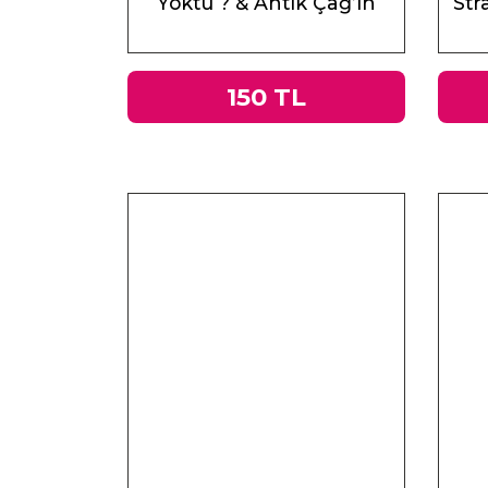
Yoktu ? & Antik Çağ’ın
Stra
Mirası ve Doğu
150 TL