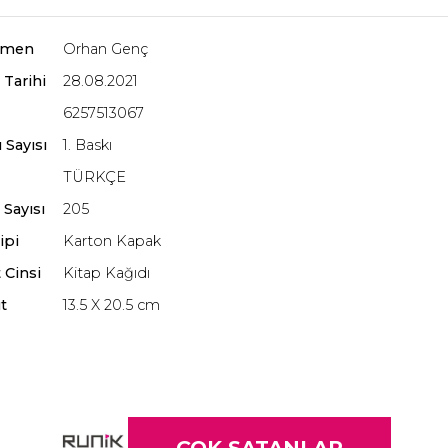
rmen
Orhan Genç
 Tarihi
28.08.2021
6257513067
 Sayısı
1. Baskı
TÜRKÇE
 Sayısı
205
ipi
Karton Kapak
 Cinsi
Kitap Kağıdı
t
13.5 X 20.5 cm