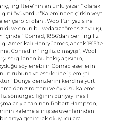
ariç, İngiltere’nin en ünlü yazarı” olarak
liğini övüyordu: “Kaleminden çirkin veya
de en çarpıcı olanı, Woolf’un yazısına
ldı ve onun bu vedasız törensiz ayrılışı,
m içinde.” Conrad, 1886’dan beri İngiliz
iği Amerikalı Henry James, ancak 1915’te
onra, Conrad’ın “İngiliz olmayışı”, Woolf
rşı sergilenen bu bakış açısının,
koyduğu söylenebilir. Conrad eserlerini
nun ruhuna ve eserlerine işlemişti.
ktur.” Dünya denizlerini kendine yurt
larca deniz romanı ve öyküsü kaleme
giliz sömürgeciliğinin dünyayı nasıl
alışmalarıyla tanınan Robert Hampson,
erinin kaleme alınış serüvenlerinden
bir araya getirerek okuyuculara