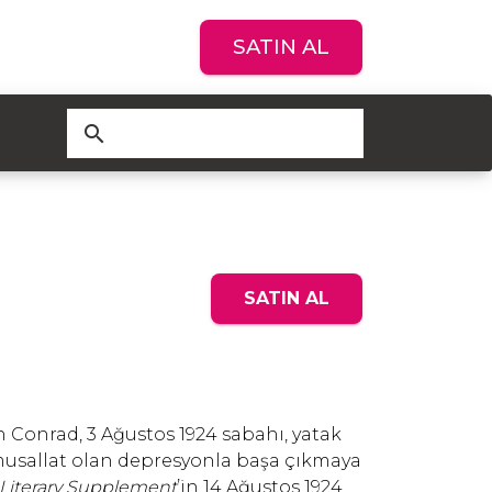
SATIN AL
search
SATIN AL
 Conrad, 3 Ağustos 1924 sabahı, yatak
musallat olan depresyonla başa çıkmaya
Literary Supplement
’in 14 Ağustos 1924