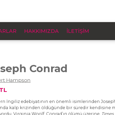
ARLAR
HAKKIMIZDA
İLETİŞİM
oseph Conrad
ert Hampson
 TL
n İngiliz edebiyatının en önemli isimlerinden Joseph
nda kalp krizinden öldüğünde bir süredir kendisine 
ıyordu. Virginia Woolf, Conrad’ın ölümü üzerine,
Times 