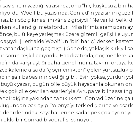
li sayısı için yazdığı yazısında, onu “hiç kuşkusuz, biri h
lıyordu. Woolf bu yazısında, Conrad’ın yazısının güzel
sız bir söz çıkması imkânsız gibiydi.” Ne var ki, belki 
rken kullandığı metafordur: “Misafirimiz aramızdan ayrı
r önce, bu ülkeye yerleşmek üzere gizemli gelişi ile uyu
daşıydı. (Herhalde Woolf’un “biri hariç” derken kastett
iz vatandaşlığına geçmişti.) Gene de, yaklaşık kırk yıl s
bir sorun teşkil ediyordu. Haddizatında, göçmenlere ka
d’ın da karşılaştığı daha genel İngiliz tavrını ortaya 
izce kaleme alsa da “göçmenlikten” gelen yurtsuzluk o
d’ın şair babasının dediği gibi, “Evin yoksa, yurdun yo
 büyük yazar, bugün bile büyük heyecanla okunan on
 Pek çok dile çevrilen eserleriyle Avrupa ve bilhassa İn
lendirdiğine yakından tanıklık etti. Conrad üzerine ç
luğundan başlayıp Polonya’yı terk edişlerine ve eserl
 denizlerindeki seyahatlerine kadar pek çok ayrıntıyı 
lüklü bir Conrad biyografisi sunuyor.