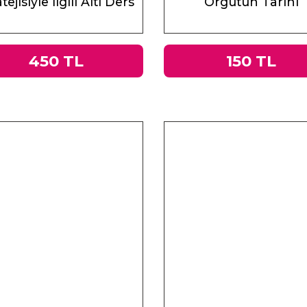
tejisiyle İlgili Altı Ders
Örgütün Tarihi
450 TL
150 TL