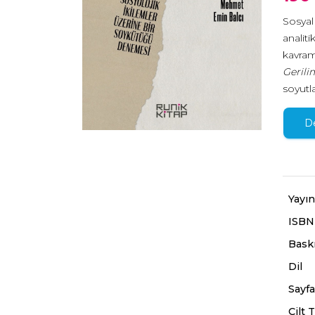
Sosyal 
analit
kavram
Gerili
soyutl
addedi
sunduk
D
çerçev
Balcı’
örtük 
Yayın
yaraya
ISBN
Baskı
Dil
Sayfa
Cilt T