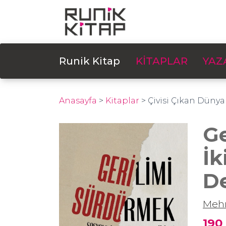
Runik Kitap
KİTAPLAR
YAZ
Anasayfa
>
Kitaplar
>
Çivisi Çıkan Dünya
Ge
İk
D
Mehm
190