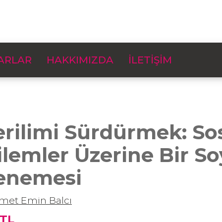
ARLAR
HAKKIMIZDA
İLETİŞİM
rilimi Sürdürmek: Sos
ilemler Üzerine Bir 
enemesi
et Emin Balcı
 TL