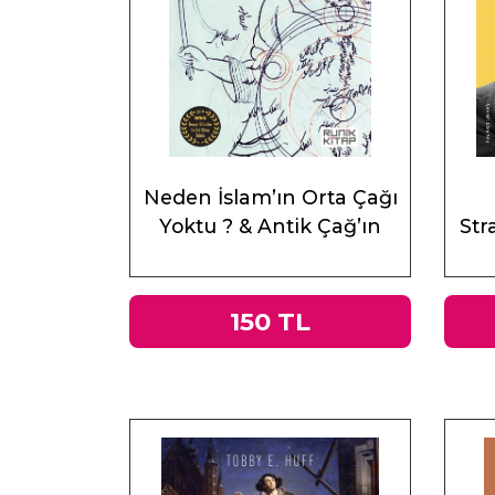
Neden İslam’ın Orta Çağı
Yoktu ? & Antik Çağ’ın
Stra
Mirası ve Doğu
150 TL