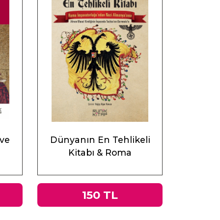
 ve
Dünyanın En Tehlikeli
Kitabı & Roma
İmparatorluğu’ndan Nazi
Almanyası’na Tacitus’un
Germania’sı
150 TL