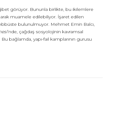
rağbet görüyor. Bununla birlikte, bu ikilemlere
larak muamele edilebiliyor. İşaret edilen
 teşebbüste bulunulmuyor. Mehmet Emin Balcı,
mesi
’nde, çağdaş sosyolojinin kavramsal
or. Bu bağlamda, yapı-fail kamplarının gurusu
söz konusu düşünürlerin kendi kuramlarını
tuplaşmalarını eleştirel söylem analizi
ilikçi bir yöntemi devreye sokuyor.
modernlik deneyimlerinin çağdaş sosyolojinin
ığı Türkiye’de, teorinin kendisini geliştirmeye