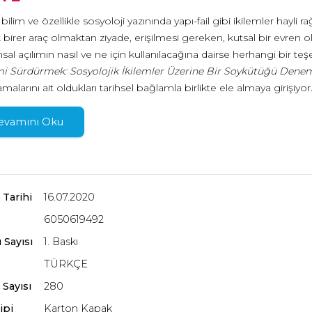
bilim ve özellikle sosyoloji yazınında yapı-fail gibi ikilemler hayli 
ik birer araç olmaktan ziyade, erişilmesi gereken, kutsal bir evren o
sal açılımın nasıl ve ne için kullanılacağına dairse herhangi bir
mi Sürdürmek: Sosyolojik İkilemler Üzerine Bir Soykütüğü Dene
amalarını ait oldukları tarihsel bağlamla birlikte ele almaya girişiy
len Talcott Parsons ve Alfred Schutz’u mercek altına alan Balcı, 
ları sosyal arka plan eşliğinde inceliyor. Parsons ve Schutz’un mek
evamını Oku
esinde irdelemeye de yönelen Balcı, sosyoloji tarihyazımı için yen
nın genel okur kitlesine de seslenmeyi dert edinen bu çalışması, 
kuramsal kabullerini zorlayan kendine özgü gerilim hatları barındırd
 Tarihi
16.07.2020
cak imkânları da kurcalayan, mütevazı ama ihtimamlı bir katkı.
6050619492
 Sayısı
1. Baskı
TÜRKÇE
 Sayısı
280
ipi
Karton Kapak