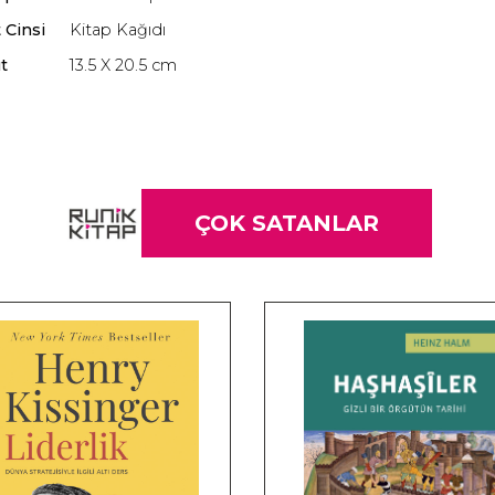
 Cinsi
Kitap Kağıdı
t
13.5 X 20.5 cm
ÇOK SATANLAR