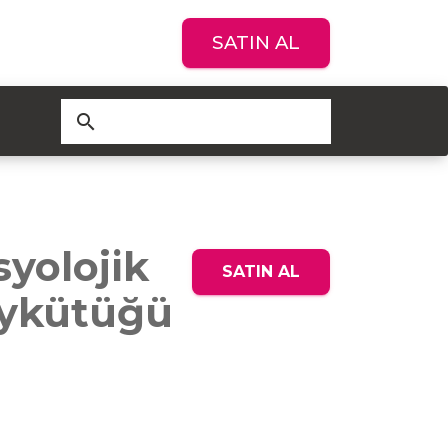
SATIN AL
search
yolojik
SATIN AL
Soykütüğü